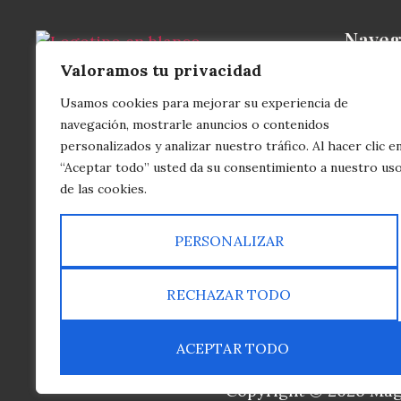
Naveg
Inic
Valoramos tu privacidad
Sobr
Usamos cookies para mejorar su experiencia de
navegación, mostrarle anuncios o contenidos
Trat
personalizados y analizar nuestro tráfico. Al hacer clic e
Trat
“Aceptar todo” usted da su consentimiento a nuestro us
Apar
de las cookies.
Depi
PERSONALIZAR
Maqu
Mani
RECHAZAR TODO
Ceja
Micr
ACEPTAR TODO
Copyright © 2026 Magd