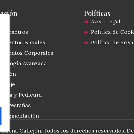
ación
Políticas
io
Aviso Legal
e Nosotros
Política de Cook
amientos Faciales
Política de Priv
n
amientos Corporales
o
atología Avanzada
lación
illaje
cura y Pedicura
s y Pestañas
opigmentación
alena Callejón. Todos los derechos reservados.
De