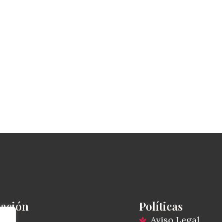
ación
Políticas
io
Aviso Legal