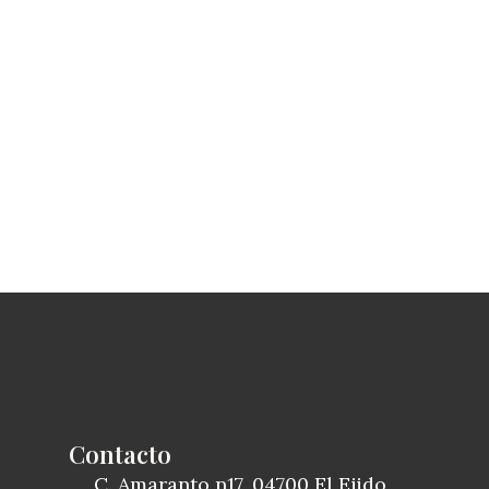
Contacto
C. Amaranto n17, 04700 El Ejido,